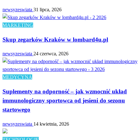
newsyzeswiata
31 lipca, 2026
MARKETING
Skup zegarków Kraków w lombard4u.pl
newsyzeswiata
24 czerwca, 2026
MEDYCYNA
Suplementy na odporność – jak wzmocnić układ
immunologiczny sportowca od jesieni do sezonu
startowego
newsyzeswiata
14 kwietnia, 2026
TECHNOLOGIE