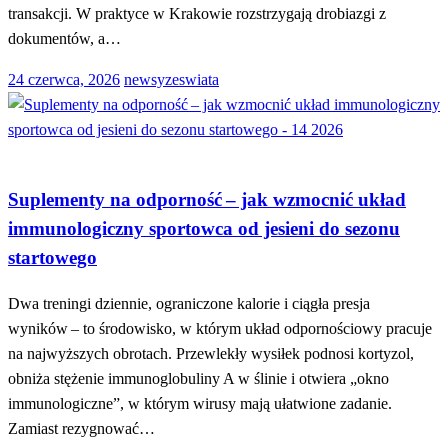
transakcji. W praktyce w Krakowie rozstrzygają drobiazgi z
dokumentów, a…
Opublikowane
24 czerwca, 2026
newsyzeswiata
w
MEDYCYNA
Suplementy na odporność – jak wzmocnić układ
immunologiczny sportowca od jesieni do sezonu
startowego
Dwa treningi dziennie, ograniczone kalorie i ciągła presja
wyników – to środowisko, w którym układ odpornościowy pracuje
na najwyższych obrotach. Przewlekły wysiłek podnosi kortyzol,
obniża stężenie immunoglobuliny A w ślinie i otwiera „okno
immunologiczne”, w którym wirusy mają ułatwione zadanie.
Zamiast rezygnować…