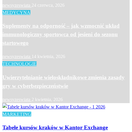
newsyzeswiata
24 czerwca, 2026
MEDYCYNA
Suplementy na odporność – jak wzmocnić układ
immunologiczny sportowca od jesieni do sezonu
startowego
newsyzeswiata
14 kwietnia, 2026
TECHNOLOGIE
Uwierzytelnianie wieloskładnikowe zmienia zasady
gry w cyberbezpieczeństwie
newsyzeswiata
2 kwietnia, 2026
MARKETING
Tabele kursów kraków w Kantor Exchange