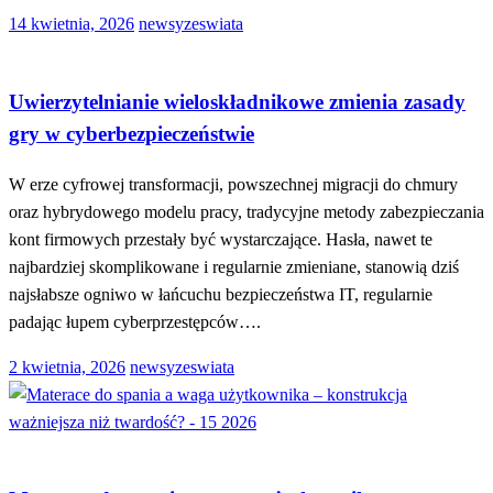
Opublikowane
14 kwietnia, 2026
newsyzeswiata
w
TECHNOLOGIE
Uwierzytelnianie wieloskładnikowe zmienia zasady
gry w cyberbezpieczeństwie
W erze cyfrowej transformacji, powszechnej migracji do chmury
oraz hybrydowego modelu pracy, tradycyjne metody zabezpieczania
kont firmowych przestały być wystarczające. Hasła, nawet te
najbardziej skomplikowane i regularnie zmieniane, stanowią dziś
najsłabsze ogniwo w łańcuchu bezpieczeństwa IT, regularnie
padając łupem cyberprzestępców….
Opublikowane
2 kwietnia, 2026
newsyzeswiata
w
DOM I OGRÓD