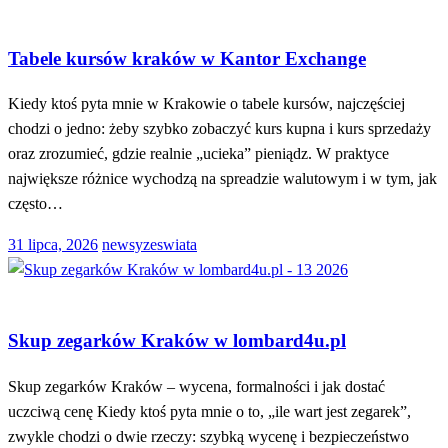
MARKETING
Tabele kursów kraków w Kantor Exchange
Kiedy ktoś pyta mnie w Krakowie o tabele kursów, najczęściej
chodzi o jedno: żeby szybko zobaczyć kurs kupna i kurs sprzedaży
oraz zrozumieć, gdzie realnie „ucieka” pieniądz. W praktyce
największe różnice wychodzą na spreadzie walutowym i w tym, jak
często…
Opublikowane
31 lipca, 2026
newsyzeswiata
w
MARKETING
Skup zegarków Kraków w lombard4u.pl
Skup zegarków Kraków – wycena, formalności i jak dostać
uczciwą cenę Kiedy ktoś pyta mnie o to, „ile wart jest zegarek”,
zwykle chodzi o dwie rzeczy: szybką wycenę i bezpieczeństwo