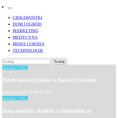
CIEKAWOSTKI
DOM I OGRÓD
MARKETING
MEDYCYNA
MODA I URODA
TECHNOLOGIE
Szukaj:
MARKETING
Tabele kursów kraków w Kantor Exchange
newsyzeswiata
31 lipca, 2026
MARKETING
Skup zegarków Kraków w lombard4u.pl