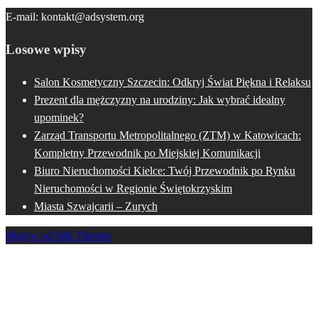
wpisów
E-mail:
kontakt@adsystem.org
Losowe wpisy
Salon Kosmetyczny Szczecin: Odkryj Świat Piękna i Relaksu
Prezent dla mężczyzny na urodziny: Jak wybrać idealny
upominek?
Zarząd Transportu Metropolitalnego (ZTM) w Katowicach:
Kompletny Przewodnik po Miejskiej Komunikacji
Biuro Nieruchomości Kielce: Twój Przewodnik po Rynku
Nieruchomości w Regionie Świętokrzyskim
Miasta Szwajcarii – Zurych
Motyw od Silk Themes