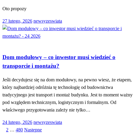
Oto propozy
Opublikowane
27 lutego, 2026
newsyzeswiata
w
DOM I OGRÓD
Dom modułowy – co inwestor musi wiedzieć o
transporcie i montażu?
Jeśli decydujesz się na dom modułowy, na pewno wiesz, że etapem,
który najbardziej odróżnia tę technologię od budownictwa
tradycyjnego jest transport i montaż budynku. Jest to moment ważny
pod względem technicznym, logistycznym i formalnym. Od
właściwego przygotowania zależy nie tylko…
Opublikowane
24 lutego, 2026
newsyzeswiata
w
1
2
…
480
Następne
Stronicowanie