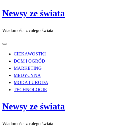
Przejdź
Newsy ze świata
do
treści
Wiadomości z całego świata
CIEKAWOSTKI
DOM I OGRÓD
MARKETING
MEDYCYNA
MODA I URODA
TECHNOLOGIE
Newsy ze świata
Wiadomości z całego świata