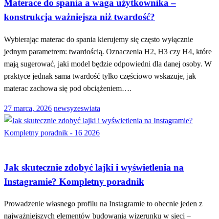
Materace do spania a waga użytkownika –
konstrukcja ważniejsza niż twardość?
Wybierając materac do spania kierujemy się często wyłącznie
jednym parametrem: twardością. Oznaczenia H2, H3 czy H4, które
mają sugerować, jaki model będzie odpowiedni dla danej osoby. W
praktyce jednak sama twardość tylko częściowo wskazuje, jak
materac zachowa się pod obciążeniem….
Opublikowane
27 marca, 2026
newsyzeswiata
w
MARKETING
Jak skutecznie zdobyć lajki i wyświetlenia na
Instagramie? Kompletny poradnik
Prowadzenie własnego profilu na Instagramie to obecnie jeden z
najważniejszych elementów budowania wizerunku w sieci –