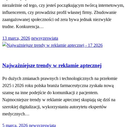
niezależnie od tego, czy jesteś początkującym twórcą internetowym,
influencerem, czy prowadzisz profil własnej firmy. Zbudowanie
zaangażowanej społeczności od zera bywa jednak niezwykle
trudne. Konkurencja…
Opublikowane
13 marca, 2026
newsyzeswiata
w
MARKETING
Najważniejsze trendy w reklamie aptecznej
Po dużych zmianach prawnych i technologicznych na przełomie
2025 i 2026 roku polska branża farmaceutyczna zyskała nową
szansę na inne podejście do komunikacji z pacjentem.
Najmocniejsze trendy w reklamie aptecznej skupiają się dziś na
szerokiej digitalizacji, wykorzystaniu autorytetu ekspertów
medycznych…
Opublikowane
5 marca, 2026
newsyzeswiata