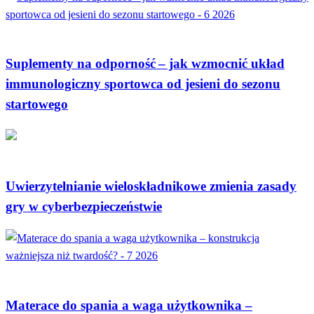
MEDYCYNA
Suplementy na odporność – jak wzmocnić układ
immunologiczny sportowca od jesieni do sezonu
startowego
TECHNOLOGIE
Uwierzytelnianie wieloskładnikowe zmienia zasady
gry w cyberbezpieczeństwie
DOM I OGRÓD
Materace do spania a waga użytkownika –