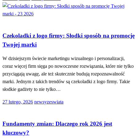
w
MODA I URODA
Czekoladki z logo firmy: Słodki sposób na promocję
Twojej marki
W dzisiejszym świecie marketingu wizualnego i personalizacji,
coraz więcej firm sięga po nowoczesne rozwiązania, które nie tylko
przyciągają uwagę, ale też skutecznie budują rozpoznawalność
marki. Jednym z takich trendów są czekoladki z logo firmy. Takie
słodkie gadżety to nie tylko…
Opublikowane
27 lutego, 2026
newsyzeswiata
w
CIEKAWOSTKI
Fundamenty zmian: Dlaczego rok 2026 jest
kluczowy?