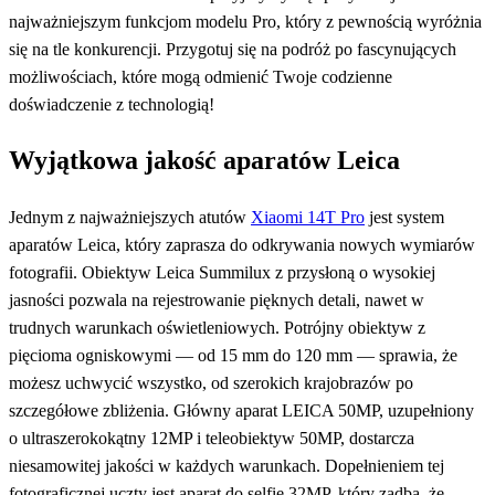
najważniejszym funkcjom modelu Pro, który z pewnością wyróżnia
się na tle konkurencji. Przygotuj się na podróż po fascynujących
możliwościach, które mogą odmienić Twoje codzienne
doświadczenie z technologią!
Wyjątkowa jakość aparatów Leica
Jednym z najważniejszych atutów
Xiaomi 14T Pro
jest system
aparatów Leica, który zaprasza do odkrywania nowych wymiarów
fotografii. Obiektyw Leica Summilux z przysłoną o wysokiej
jasności pozwala na rejestrowanie pięknych detali, nawet w
trudnych warunkach oświetleniowych. Potrójny obiektyw z
pięcioma ogniskowymi — od 15 mm do 120 mm — sprawia, że
możesz uchwycić wszystko, od szerokich krajobrazów po
szczegółowe zbliżenia. Główny aparat LEICA 50MP, uzupełniony
o ultraszerokokątny 12MP i teleobiektyw 50MP, dostarcza
niesamowitej jakości w każdych warunkach. Dopełnieniem tej
fotograficznej uczty jest aparat do selfie 32MP, który zadba, że