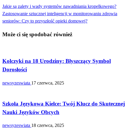
Poprzedni
Jakie są zalety i wady systemów nawadniania kropelkowego?
Nawigacja
wpis
Następny
Zastosowanie sztucznej inteligencji w monitorowaniu zdrowia
wpisu
wpis
seniorów: Czy to przyszłość opieki domowej?
Może ci się spodobać również
TECHNOLOGIE
Kolczyki na 18 Urodziny: Błyszczący Symbol
Dorosłości
newsyzeswiata
17 czerwca, 2025
TECHNOLOGIE
Szkoła Językowa Kielce: Twój Klucz do Skutecznej
Nauki Języków Obcych
newsyzeswiata
18 czerwca, 2025