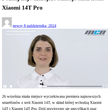
Xiaomi 14T Pro
Opublikowane
newsy
8 października, 2024
w
26 września miała miejsce wyczekiwana premiera najnowszych
smartfonów z serii Xiaomi 14T, w skład której wchodzą Xiaomi
14T i Xiaomi 14T Pro. Dziś przyjrzymy się specyfikacji oraz